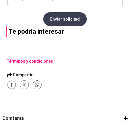
Enviar solicitud
Te podría interesar
Compra con asesor
Compra con asesor
Comunicación
Curso en Innovación
Estratégica Influencia,
Creatividad EPF-LE
Colaboración y
Resultados a través del
Diálogo Asertivo EPF-LE
Comprar
Comprar