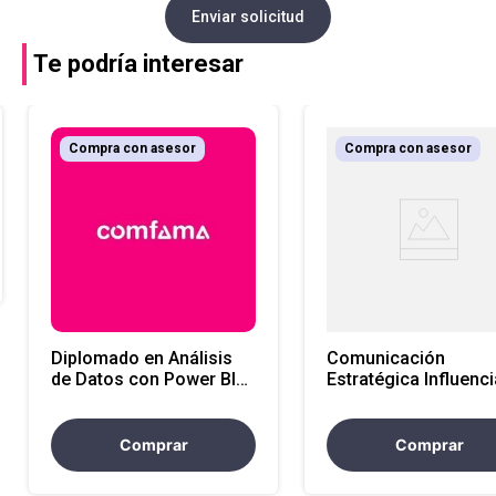
Enviar solicitud
Te podría interesar
Compra con asesor
Compra con asesor
Diplomado en Análisis
Comunicación
de Datos con Power BI
Estratégica Influenci
EPF-LE
Colaboración y
Resultados a través 
Diálogo Asertivo EP
Comprar
Comprar