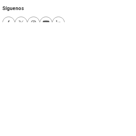
Síguenos
Medios de pago
Comfama es un sitio seguro
Este sitio funciona mejor con las últimas versiones de Microsoft Edge,
Google Chrome y Firefox.
Copyright © 2024
Comfama Todos los derechos reservados Medellín -