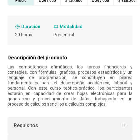
Precio
$ 267.000
$ 267.000
$ 267.000
$ 330.200
10
.
retiro laboral
Duración
Modalidad
20 horas
Presencial
Descripción del producto
Las competencias ofimáticas, las tareas financieras y
contables, con fórmulas, gráficos, procesos estadísticos y un
lenguaje de programación, se constituyen en pilares
fundamentales para el desempeño académico, laboral y
personal. Con este curso teórico-práctico, los participantes
estarán en capacidad de crear hojas electrónicas para la
generación y procesamiento de datos, trabajando en un
proceso de cálculos sencillos a cálculos complejos.
Requisitos