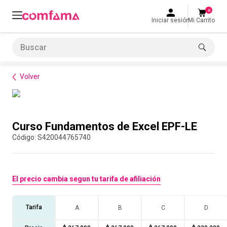
0
Iniciar sesión
Mi Carrito
Buscar
Formación de habilidades
Rutas de formación empresarial
Curso Fundamentos de Exce
LO MÁS BUSCADO
Volver
1
.
smart fit
2
.
cine
Compra con asesor
3
.
tiquetera
Curso Fundamentos de Excel EPF-LE
4
.
bolos
:
S420044765740
5
.
cocina
6
.
tiqueteras
El precio cambia segun tu tarifa de afiliación
7
.
refrigerio
8
.
torneo bolos
Tarifa
A
B
C
D
9
.
talleres creativos