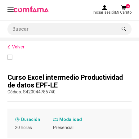
0
Iniciar sesión
Mi Carrito
Buscar
Formación de habilidades
Rutas de formación empresarial
Curso Excel intermedio Productividad de 
LO MÁS BUSCADO
Volver
1
.
smart fit
2
.
tiquetera
Compra con asesor
3
.
cine
Curso Excel intermedio Productividad
4
.
cocina
de datos EPF-LE
:
S420044785740
5
.
bolos
6
.
tiqueteras
7
.
talleres creativos
Duración
Modalidad
8
.
salon
20 horas
Presencial
9
.
refrigerio