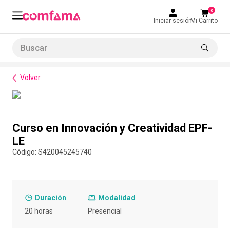
0
Iniciar sesión
Mi Carrito
Buscar
Formación de habilidades
Rutas de formación empresarial
Curso en Innovación y Creativid
LO MÁS BUSCADO
Volver
1
.
smart fit
2
.
tiquetera
Compra con asesor
3
.
cine
Curso en Innovación y Creatividad EPF-
4
.
cocina
LE
:
S420045245740
5
.
bolos
6
.
tiqueteras
7
.
talleres creativos
Duración
Modalidad
8
.
salon
20 horas
Presencial
9
.
refrigerio