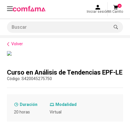
0
Iniciar sesión
Mi Carrito
Buscar
Formación de habilidades
Rutas de formación empresarial
Curso en Análisis de Tendenci
LO MÁS BUSCADO
Volver
1
.
smart fit
2
.
tiquetera
Compra con asesor
3
.
cine
Curso en Análisis de Tendencias EPF-LE
4
.
cocina
:
S420045275750
5
.
tiqueteras
6
.
bolos
Duración
Modalidad
7
.
torneo bolos
20 horas
Virtual
8
.
talleres creativos
9
.
refrigerio