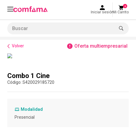
0
Iniciar sesión
Mi Carrito
Buscar
Bienestar
Cultura
Combo 1 Cine
LO MÁS BUSCADO
Oferta multiempresarial
Volver
1
.
smart fit
2
.
tiquetera
Compra con asesor
3
.
cine
Combo 1 Cine
4
.
bolos
:
S420029185720
5
.
refrigerio
6
.
tiqueteras
Modalidad
7
.
cocina
Presencial
8
.
almuerzo
9
.
torneo bolos