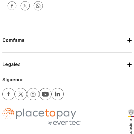
Experiencia: Yoga y
Experiencia: Yoga y
Liderazgo
Gestión de emocion
transformador 2 horas
horas
Comprar
Comprar
Términos y condiciones