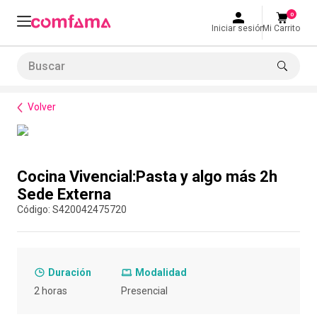
0
Iniciar sesión
Mi Carrito
Buscar
Bienestar
Cursos
Cocina Vivencial:Pasta y algo más 2h Sede Externa
LO MÁS BUSCADO
Volver
1
.
smart fit
2
.
tiquetera
Compra con asesor
3
.
cine
Cocina Vivencial:Pasta y algo más 2h
4
.
bolos
Sede Externa
:
S420042475720
5
.
refrigerio
6
.
tiqueteras
7
.
cocina
Duración
Modalidad
8
.
almuerzo
2 horas
Presencial
9
.
torneo bolos