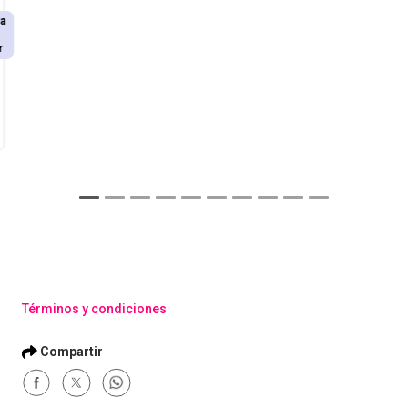
a
n
r
orio
on
ia)
Términos y condiciones