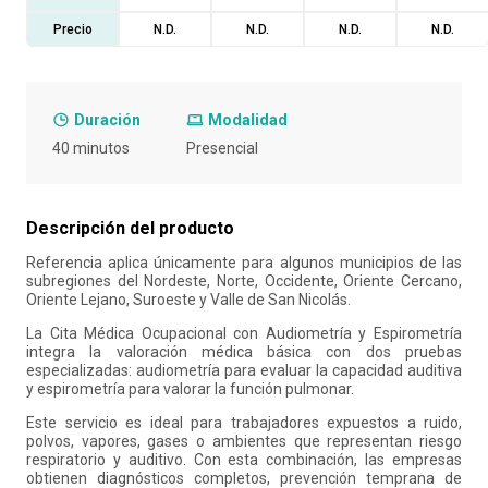
Precio
N.D.
N.D.
N.D.
N.D.
10
.
retiro laboral
Duración
Modalidad
40 minutos
Presencial
Descripción del producto
Referencia aplica únicamente para algunos municipios de las
subregiones del Nordeste, Norte, Occidente, Oriente Cercano,
Oriente Lejano, Suroeste y Valle de San Nicolás.
La Cita Médica Ocupacional con Audiometría y Espirometría
integra la valoración médica básica con dos pruebas
especializadas: audiometría para evaluar la capacidad auditiva
y espirometría para valorar la función pulmonar.
Este servicio es ideal para trabajadores expuestos a ruido,
polvos, vapores, gases o ambientes que representan riesgo
respiratorio y auditivo. Con esta combinación, las empresas
obtienen diagnósticos completos, prevención temprana de