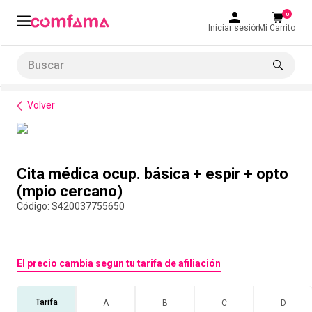
0
Iniciar sesión
Mi Carrito
Buscar
Normatividad
Cita médica ocup. básica + espir + opto (mpio cercano)
LO MÁS BUSCADO
Volver
1
.
smart fit
2
.
tiquetera
Compra con asesor
3
.
cine
Cita médica ocup. básica + espir + opto
4
.
cocina
(mpio cercano)
:
S420037755650
5
.
bolos
6
.
tiqueteras
7
.
talleres creativos
El precio cambia segun tu tarifa de afiliación
8
.
salon
Tarifa
A
B
C
D
9
.
refrigerio