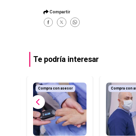
Te podría interesar
r
Compra con asesor
Compra con a
.
opto