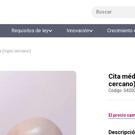
Buscar
LO MÁS BUSCADO
Requisitos de ley
Innovación
Crecimiento 
1
.
smart fit
2
.
tiquetera
a (mpio cercano)
3
.
cine
4
.
cocina
Cita méd
5
.
bolos
cercano
6
.
tiqueteras
:
S420
7
.
talleres creativos
8
.
salon
El precio cam
9
.
refrigerio
10
.
retiro laboral
Descripció