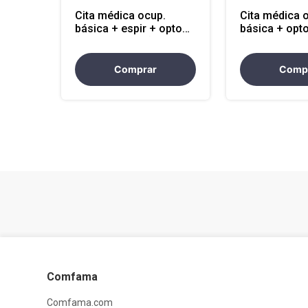
Cita médica ocup.
Cita médica 
básica + espir + opto
básica + opt
(mpio cercano)
(mpio cercan
Comprar
Comp
Comfama
Comfama.com