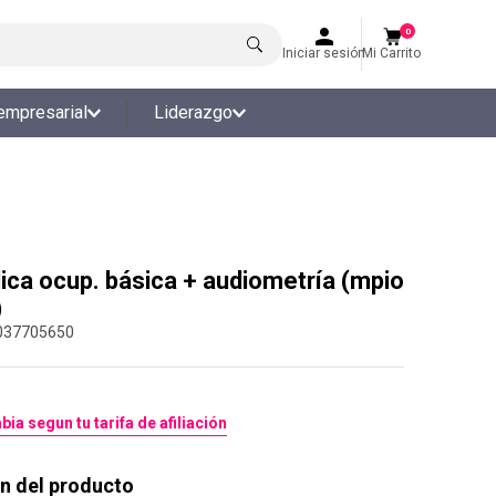
0
Iniciar sesión
Mi Carrito
empresarial
Liderazgo
ica ocup. básica + audiometría (mpio
)
037705650
bia segun tu tarifa de afiliación
n del producto