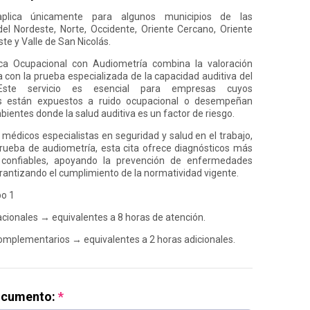
aplica únicamente para algunos municipios de las
el Nordeste, Norte, Occidente, Oriente Cercano, Oriente
te y Valle de San Nicolás.
ca Ocupacional con Audiometría combina la valoración
 con la prueba especializada de la capacidad auditiva del
 Este servicio es esencial para empresas cuyos
s están expuestos a ruido ocupacional o desempeñan
ientes donde la salud auditiva es un factor de riesgo.
 médicos especialistas en seguridad y salud en el trabajo,
prueba de audiometría, esta cita ofrece diagnósticos más
confiables, apoyando la prevención de enfermedades
arantizando el cumplimiento de la normatividad vigente.
po 1
acionales → equivalentes a 8 horas de atención.
complementarios → equivalentes a 2 horas adicionales.
ocumento: