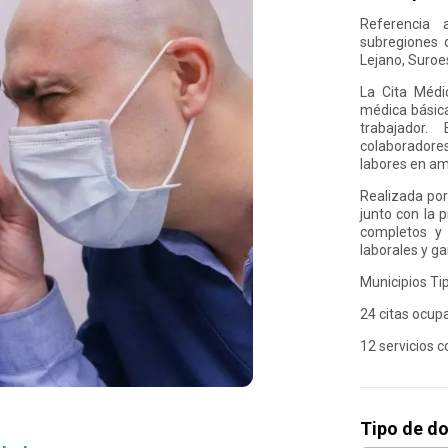
Referencia 
subregiones d
Lejano, Suroes
La Cita Médi
médica básica
trabajador.
colaboradore
labores en amb
Realizada por
junto con la 
completos y 
laborales y g
Municipios Ti
24 citas ocup
12 servicios 
Tipo de d