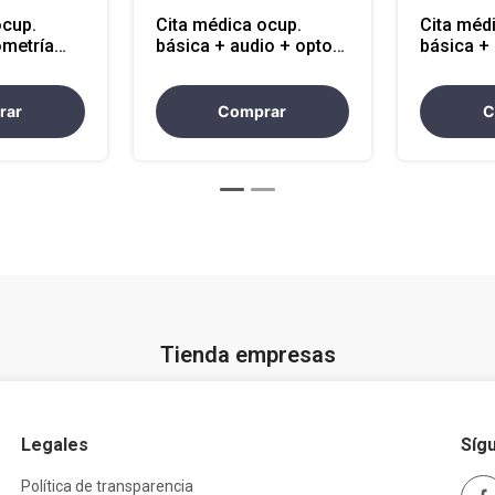
ocup.
Cita médica ocup.
Cita méd
ometría
básica + audio + opto
básica +
o)
(mpio cercano)
(mpio ce
rar
Comprar
C
Tienda empresas
Legales
Síg
Política de transparencia