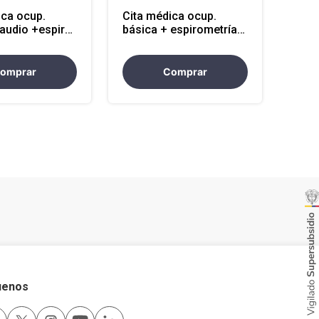
ica ocup.
Cita médica ocup.
 audio +espir
básica + espirometría
rcano)
(mpio cercano)
omprar
Comprar
uenos