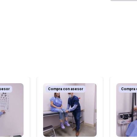
sesor
Compra con asesor
Compra 