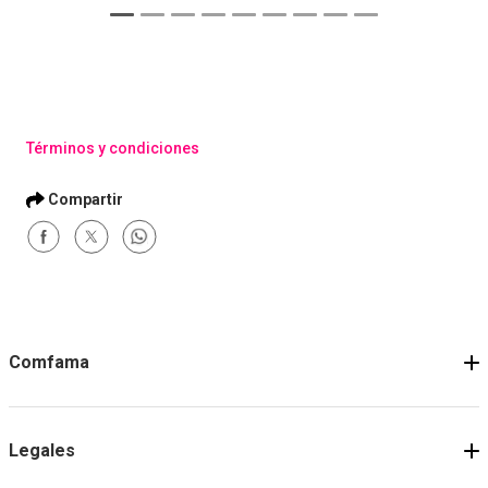
Cita médica ocup. básica
Cita médica ocup. b
+ espir + opto (mpio
+ audiometría (mpio
cercano)
lejano)
Comprar
Comprar
Términos y condiciones