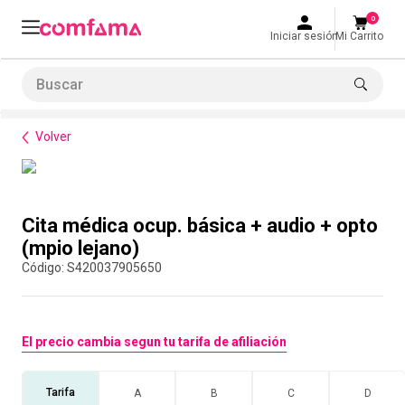
0
Iniciar sesión
Mi Carrito
Buscar
Normatividad
Cita médica ocup. básica + audio + opto (mpio lejano)
LO MÁS BUSCADO
Volver
1
.
smart fit
2
.
tiquetera
Compra con asesor
3
.
cine
Cita médica ocup. básica + audio + opto
4
.
cocina
(mpio lejano)
:
S420037905650
5
.
bolos
6
.
tiqueteras
7
.
talleres creativos
El precio cambia segun tu tarifa de afiliación
8
.
salon
Tarifa
A
B
C
D
9
.
refrigerio