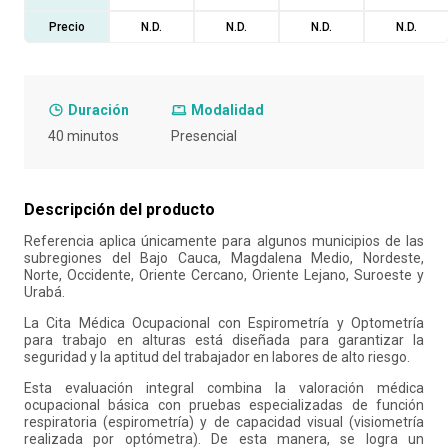
Precio
N.D.
N.D.
N.D.
N.D.
10
.
retiro laboral
Duración
Modalidad
40 minutos
Presencial
Descripción del producto
Referencia aplica únicamente para algunos municipios de las
subregiones del Bajo Cauca, Magdalena Medio, Nordeste,
Norte, Occidente, Oriente Cercano, Oriente Lejano, Suroeste y
Urabá.
La Cita Médica Ocupacional con Espirometría y Optometría
para trabajo en alturas está diseñada para garantizar la
seguridad y la aptitud del trabajador en labores de alto riesgo.
Esta evaluación integral combina la valoración médica
ocupacional básica con pruebas especializadas de función
respiratoria (espirometría) y de capacidad visual (visiometría
realizada por optómetra). De esta manera, se logra un