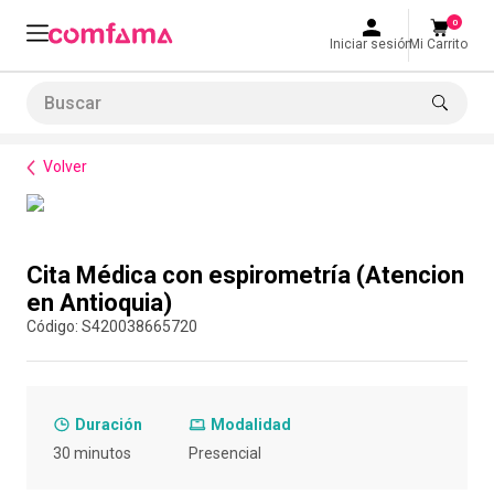
0
Iniciar sesión
Mi Carrito
Buscar
Normatividad
Normatividades del Trabajo
Cita Médica con espirometría (Atencion en Antioquia)
LO MÁS BUSCADO
Volver
1
.
smart fit
2
.
cine
Compra con asesor
3
.
tiquetera
Cita Médica con espirometría (Atencion
4
.
bolos
en Antioquia)
:
S420038665720
5
.
cocina
6
.
tiqueteras
7
.
refrigerio
Duración
Modalidad
8
.
torneo bolos
30 minutos
Presencial
9
.
talleres creativos