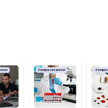
sesor
Compra con asesor
Compra 