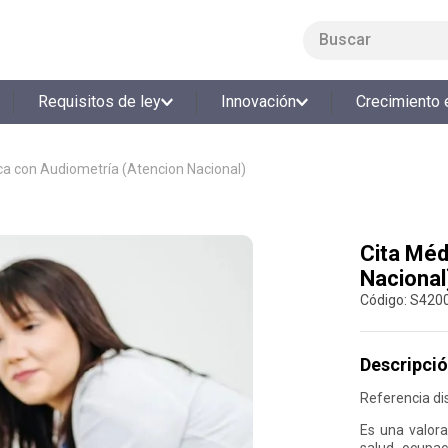
Buscar
LO MÁS BUSCADO
Requisitos de ley
Innovación
Crecimiento 
1
.
smart fit
2
.
tiquetera
ca con Audiometría (Atencion Nacional)
3
.
cine
4
.
cocina
Cita Méd
5
.
bolos
Nacional
6
.
tiqueteras
:
S420
7
.
talleres creativos
8
.
salon
Descripció
9
.
refrigerio
Referencia dis
10
.
retiro laboral
Es una valora
salud ocupac