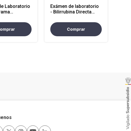
e Laboratorio
Exámen de laboratorio
rama
- Bilirrubina Directa
 Hb, Hto,
(Atencion en Antioquia)
o (Atencion
)
omprar
Comprar
uenos