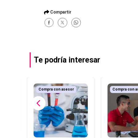
Te podría interesar
r
Compra con asesor
Compra con a
alud