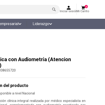
0
Iniciar sesión
Mi Carrito
empresarial
Liderazgo
ica con Audiometría (Atencion
)
038655720
n del producto
ponible a nivel Nacional
ción clínica integral realizada por médico especialista en
ional, complementada con audiometría practicada por