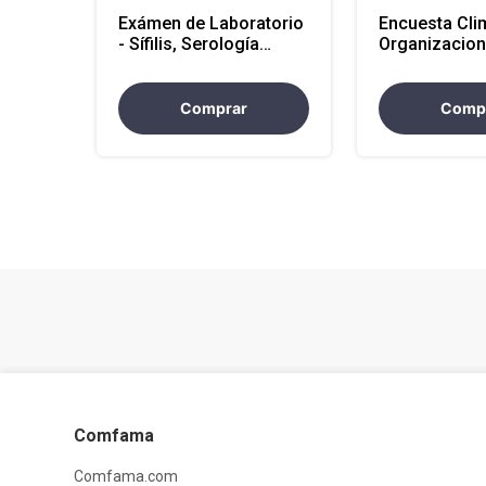
Exámen de Laboratorio
Encuesta Cli
- Sífilis, Serología
Organizacion
Presuntiva (Atencion
Nacional)
Comprar
Comp
Comfama
Comfama.com