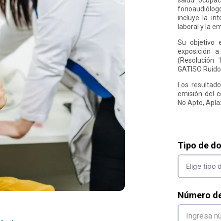
fonoaudiólog
incluye la in
laboral y la 
Su objetivo 
exposición a
(Resolución 
GATISO Ruido
Los resultados
emisión del c
No Apto, Apla
Tipo de d
Número d