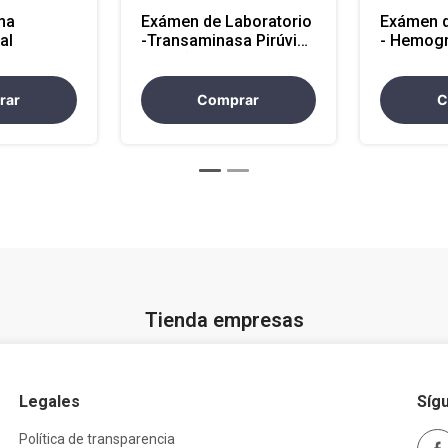
ma
Exámen de Laboratorio
Exámen d
al
-Transaminasa Pirúvica
- Hemog
/ ALT (Atencion
Completo
Nacional)
Eritrocit
Nacional
rar
Comprar
C
Tienda empresas
Legales
Síg
Política de transparencia