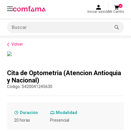
0
Iniciar sesión
Mi Carrito
Buscar
Normatividad
Normatividades del Trabajo
Cita de Optometria (Atencion Antioquia y Nacional)
LO MÁS BUSCADO
Volver
1
.
smart fit
2
.
cine
Compra con asesor
3
.
tiquetera
Cita de Optometria (Atencion Antioquia
4
.
bolos
y Nacional)
:
S420041245630
5
.
cocina
6
.
tiqueteras
7
.
refrigerio
Duración
Modalidad
8
.
torneo bolos
20 horas
Presencial
9
.
talleres creativos