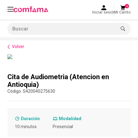
0
Iniciar sesión
Mi Carrito
Buscar
Normatividad
Normatividades del Trabajo
Cita de Audiometria (Atencion en Antioquia)
LO MÁS BUSCADO
Volver
1
.
smart fit
2
.
tiquetera
Compra con asesor
3
.
cine
Cita de Audiometria (Atencion en
4
.
cocina
Antioquia)
:
S420040275630
5
.
bolos
6
.
tiqueteras
7
.
talleres creativos
Duración
Modalidad
8
.
salon
10 minutos
Presencial
9
.
refrigerio