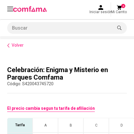
0
Iniciar sesión
Mi Carrito
Buscar
Bienestar
Parques y recreación
Celebración: Enigma y Misterio en Parques Comfama
LO MÁS BUSCADO
Volver
1
.
smart fit
2
.
cine
Compra con asesor
Celebración: Enigma y Misterio en
3
.
tiquetera
Parques Comfama
4
.
bolos
:
S420043745720
5
.
cocina
6
.
tiqueteras
El precio cambia segun tu tarifa de afiliación
7
.
refrigerio
8
.
torneo bolos
Tarifa
A
B
C
D
9
.
talleres creativos