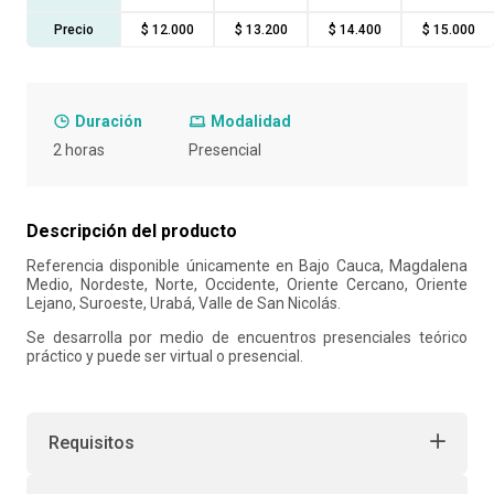
Precio
$ 12.000
$ 13.200
$ 14.400
$ 15.000
10
.
retiro laboral
Duración
Modalidad
2 horas
Presencial
Descripción del producto
Referencia disponible únicamente en Bajo Cauca, Magdalena
Medio, Nordeste, Norte, Occidente, Oriente Cercano, Oriente
Lejano, Suroeste, Urabá, Valle de San Nicolás.
Se desarrolla por medio de encuentros presenciales teórico
práctico y puede ser virtual o presencial.
Requisitos