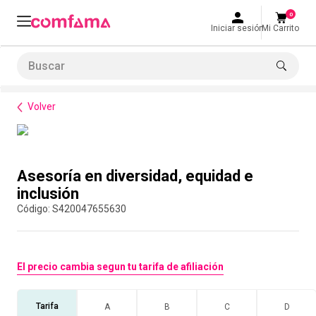
0
Iniciar sesión
Mi Carrito
Buscar
Transformación e Innovación
Diversidad e Inclusión
Asesoría en diversidad, equidad e inclusión
LO MÁS BUSCADO
Volver
1
.
smart fit
2
.
tiquetera
Compra con asesor
3
.
cine
Asesoría en diversidad, equidad e
4
.
cocina
inclusión
:
S420047655630
5
.
bolos
6
.
tiqueteras
7
.
talleres creativos
El precio cambia segun tu tarifa de afiliación
8
.
salon
Tarifa
A
B
C
D
9
.
refrigerio