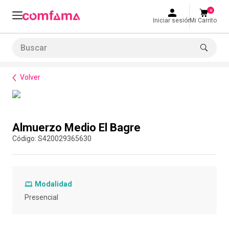
0
Iniciar sesión
Mi Carrito
Buscar
Bienestar
Alimentación
Almuerzo Medio El Bagre
LO MÁS BUSCADO
Volver
1
.
smart fit
2
.
tiquetera
Compra con asesor
3
.
cine
Almuerzo Medio El Bagre
4
.
cocina
:
S420029365630
5
.
tiqueteras
6
.
bolos
Modalidad
7
.
torneo bolos
Presencial
8
.
talleres creativos
9
.
refrigerio