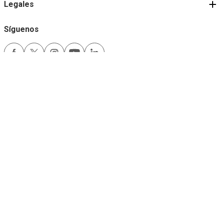
Legales
Síguenos
Medios de pago
Comfama es un sitio seguro
Este sitio funciona mejor con las últimas versiones de Microsoft Edge,
Google Chrome y Firefox.