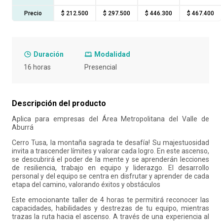
Precio
$ 212.500
$ 297.500
$ 446.300
$ 467.400
10
.
liderazgo
Duración
Modalidad
16 horas
Presencial
Descripción del producto
Aplica para empresas del Área Metropolitana del Valle de
Aburrá
Cerro Tusa, la montaña sagrada te desafía! Su majestuosidad
invita a trascender límites y valorar cada logro. En este ascenso,
se descubrirá el poder de la mente y se aprenderán lecciones
de resiliencia, trabajo en equipo y liderazgo. El desarrollo
personal y del equipo se centra en disfrutar y aprender de cada
etapa del camino, valorando éxitos y obstáculos
Este emocionante taller de 4 horas te permitirá reconocer las
capacidades, habilidades y destrezas de tu equipo, mientras
trazas la ruta hacia el ascenso. A través de una experiencia al