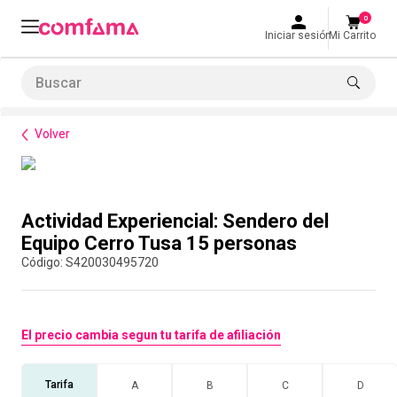
0
Iniciar sesión
Mi Carrito
Buscar
Bienestar
Parques y recreación
Actividad Experiencial: Sendero del Equipo Cerro Tusa 15 personas
LO MÁS BUSCADO
Volver
1
.
smart fit
2
.
tiquetera
Compra con asesor
3
.
cine
Actividad Experiencial: Sendero del
4
.
cocina
Equipo Cerro Tusa 15 personas
:
S420030495720
5
.
tiqueteras
6
.
bolos
7
.
torneo bolos
El precio cambia segun tu tarifa de afiliación
8
.
talleres creativos
Tarifa
A
B
C
D
9
.
refrigerio