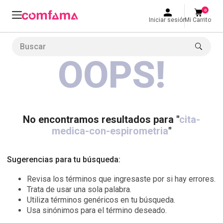
0
Iniciar sesión
Mi Carrito
Buscar
OOPS!
LO MÁS BUSCADO
1
.
smart fit
2
.
tiquetera
3
.
cine
No encontramos resultados para "
cita-
medica-con-espirometria
"
4
.
cocina
5
.
bolos
Sugerencias para tu búsqueda:
6
.
tiqueteras
Revisa los términos que ingresaste por si hay errores.
7
.
talleres creativos
Trata de usar una sola palabra.
Utiliza términos genéricos en tu búsqueda.
8
.
salon
Usa sinónimos para el término deseado.
9
.
refrigerio