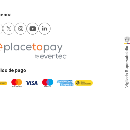
uenos
ios de pago