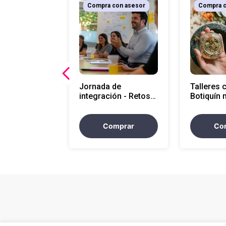
Compra con asesor
Compra c
Jornada de
Talleres 
integración - Retos
Botiquín 
por minuto
Comprar
Co