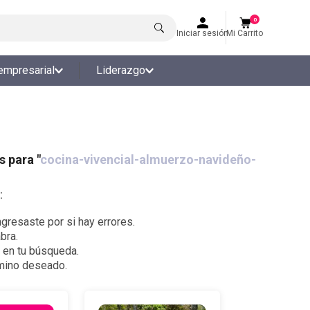
0
Iniciar sesión
Mi Carrito
empresarial
Liderazgo
 para "
cocina-vivencial-almuerzo-navideño-
:
gresaste por si hay errores.
bra.
s en tu búsqueda.
rmino deseado.