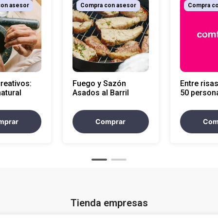
on asesor
Compra con asesor
Compra co
creativos:
Fuego y Sazón
Entre risas
natural
Asados al Barril
50 person
mprar
Comprar
Com
Tienda empresas