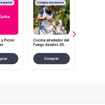
n asesor
Compra con asesor
 y Picnic
Cocina alrededor del
as
Fuego Asados 30
personas
prar
Comprar