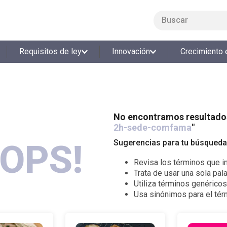
Buscar
LO MÁS BUSCADO
Requisitos de ley
Innovación
Crecimiento 
1
.
smart fit
2
.
tiquetera
3
.
cine
4
.
cocina
No encontramos resultados
2h-sede-comfama
"
5
.
tiqueteras
OPS!
Sugerencias para tu búsqueda
6
.
bolos
Revisa los términos que in
7
.
torneo bolos
Trata de usar una sola pala
8
.
talleres creativos
Utiliza términos genérico
Usa sinónimos para el té
9
.
refrigerio
10
.
liderazgo