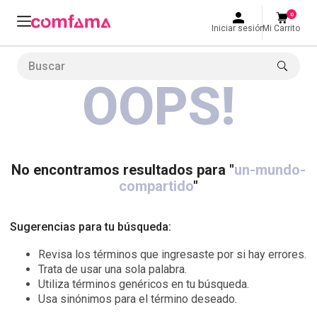
0
Iniciar sesión
Mi Carrito
Buscar
OOPS!
LO MÁS BUSCADO
1
.
smart fit
2
.
tiquetera
3
.
cine
No encontramos resultados para "
un-mundo-
compartido
"
4
.
cocina
5
.
tiqueteras
Sugerencias para tu búsqueda:
6
.
bolos
Revisa los términos que ingresaste por si hay errores.
7
.
torneo bolos
Trata de usar una sola palabra.
Utiliza términos genéricos en tu búsqueda.
8
.
talleres creativos
Usa sinónimos para el término deseado.
9
.
refrigerio