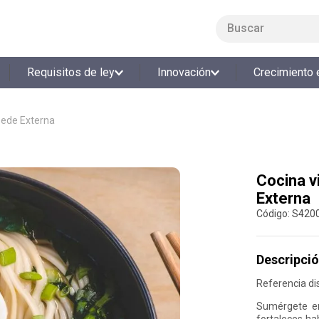
Buscar
LO MÁS BUSCADO
Requisitos de ley
Innovación
Crecimiento 
1
.
smart fit
2
.
tiquetera
 Sede Externa
3
.
cine
4
.
cocina
Cocina v
5
.
bolos
Externa
6
.
tiqueteras
:
S420
7
.
talleres creativos
8
.
salon
Descripció
9
.
refrigerio
Referencia di
10
.
retiro laboral
Sumérgete en
fortaleces hab