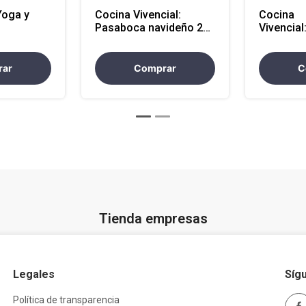
Yoga y
Cocina Vivencial:
Cocina
Pasaboca navideño 2h
Vivencia
r 2 horas
Sede Externa
Saludabl
Externa
rar
Comprar
C
Tienda empresas
Legales
Síg
Política de transparencia