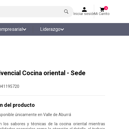
0
Iniciar sesión
Mi Carrito
empresarial
Liderazgo
ivencial Cocina oriental - Sede
041195720
n del producto
sponible únicamente en Valle de Aburrá
 los sabores y técnicas de la cocina oriental mientras
ilidades esenciales como la atención al detalle, el trabajo