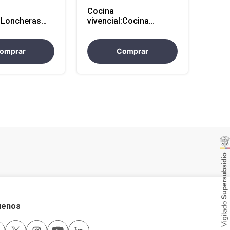
Cocina
l:Loncheras
vivencial:Cocina
es 2h Sede
saludable - Sede
Externa
omprar
Comprar
uenos