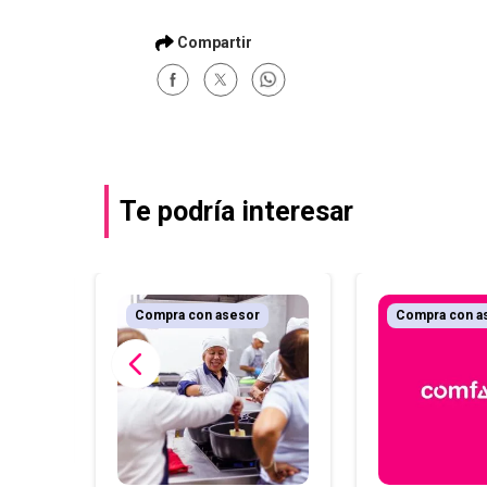
Te podría interesar
Compra con asesor
Compra con a
arril y
Externa