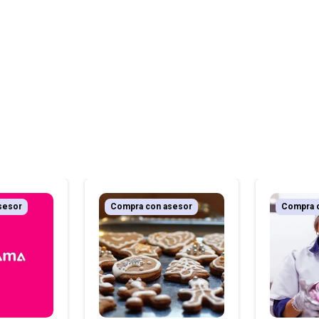
sesor
Compra con asesor
Compra 