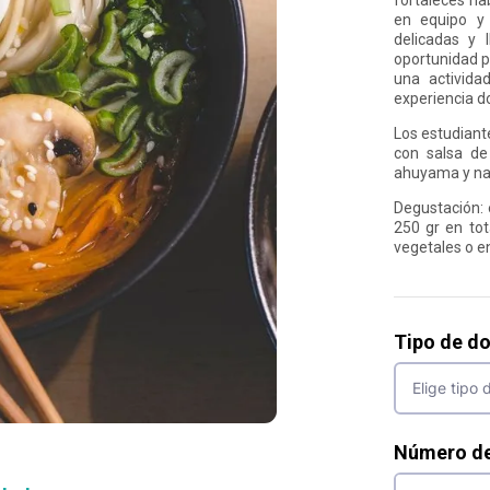
en equipo y 
delicadas y 
oportunidad p
una activida
experiencia do
Los estudiant
con salsa de
ahuyama y na
Degustación: 
250 gr en tot
vegetales o e
Tipo de d
Número d