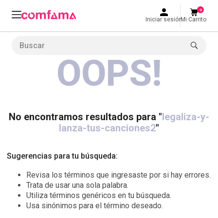
0
Iniciar sesión
Mi Carrito
Buscar
OOPS!
LO MÁS BUSCADO
1
.
smart fit
2
.
tiquetera
3
.
cine
No encontramos resultados para "
legaliza-y-
lanza-tus-canciones2
"
4
.
cocina
5
.
tiqueteras
Sugerencias para tu búsqueda:
6
.
bolos
Revisa los términos que ingresaste por si hay errores.
7
.
torneo bolos
Trata de usar una sola palabra.
Utiliza términos genéricos en tu búsqueda.
8
.
talleres creativos
Usa sinónimos para el término deseado.
9
.
refrigerio