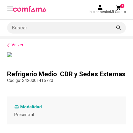
0
Iniciar sesión
Mi Carrito
Buscar
Bienestar
Alimentación
Refrigerio Medio CDR y Sedes Externas
LO MÁS BUSCADO
Volver
1
.
smart fit
2
.
tiquetera
Compra con asesor
3
.
cine
Refrigerio Medio CDR y Sedes Externas
4
.
cocina
:
S420001415720
5
.
bolos
6
.
tiqueteras
Modalidad
7
.
talleres creativos
Presencial
8
.
salon
9
.
refrigerio