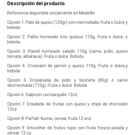
Descripción del producto
10
.
retiro laboral
Referencia disponible únicamente en Medellín
Opción 1. Palo de queso (120gr) con mermelada, fruta o Dulce y
bebida
Opción 2. Palito horneado tres quesos 110g, fruta o dulce, y
bebida
Opción 3. Pastel horneado salado 110g (carne, pollo, queso
tomate, albahaca). Fruta o dulce. Bebida
Opción 4. Croissant de jamón y queso 110g. Fruta o dulce,y
bebida
Opción 5. Empanada de pollo y tocineta (85g) o carne
desmechada (110g). Fruta o dulce. Bebida
Opción 6. Salpicón con barquillo 12oz.
Opción 7. Ensalada de frutas con queso y chips de chocolate
12oz
Opción 8. Parfait: Kumis, cereal, fruta 12 onz
Opción 9. Smoothie de frutos rojos con fruta fresca picada y
cereal. 12 oz