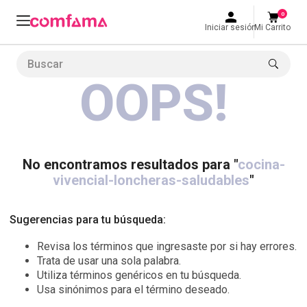
0
Iniciar sesión
Mi Carrito
Buscar
OOPS!
LO MÁS BUSCADO
1
.
smart fit
2
.
cine
3
.
tiquetera
No encontramos resultados para "
cocina-
vivencial-loncheras-saludables
"
4
.
bolos
5
.
cocina
Sugerencias para tu búsqueda:
6
.
tiqueteras
Revisa los términos que ingresaste por si hay errores.
7
.
refrigerio
Trata de usar una sola palabra.
Utiliza términos genéricos en tu búsqueda.
8
.
torneo bolos
Usa sinónimos para el término deseado.
9
.
talleres creativos