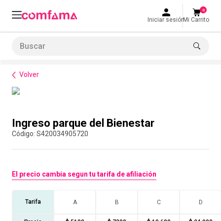
0
Iniciar sesión
Mi Carrito
Buscar
Bienestar
Parques y recreación
Ingreso parque del Bienestar
LO MÁS BUSCADO
Volver
1
.
smart fit
2
.
tiquetera
Compra con asesor
3
.
cine
Ingreso parque del Bienestar
4
.
cocina
:
S420034905720
5
.
bolos
6
.
tiqueteras
El precio cambia segun tu tarifa de afiliación
7
.
talleres creativos
8
.
salon
Tarifa
A
B
C
D
9
.
refrigerio