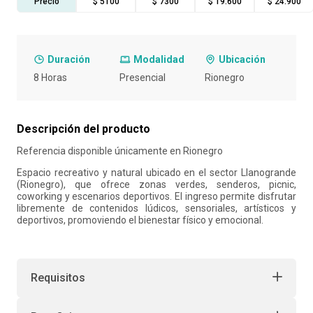
Precio
$ 5100
$ 7300
$ 19.600
$ 24.900
10
.
retiro laboral
Duración
Modalidad
Ubicación
8 Horas
Presencial
Rionegro
Descripción del producto
Referencia disponible únicamente en Rionegro
Espacio recreativo y natural ubicado en el sector Llanogrande
(Rionegro), que ofrece zonas verdes, senderos, picnic,
coworking y escenarios deportivos. El ingreso permite disfrutar
libremente de contenidos lúdicos, sensoriales, artísticos y
deportivos, promoviendo el bienestar físico y emocional.
Requisitos