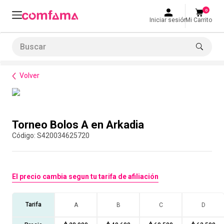
0
Iniciar sesión
Mi Carrito
Buscar
Bienestar
Parques y recreación
Torneo Bolos A en Arkadia
LO MÁS BUSCADO
Volver
1
.
smart fit
2
.
tiquetera
Compra con asesor
3
.
cine
Torneo Bolos A en Arkadia
4
.
cocina
:
S420034625720
5
.
tiqueteras
6
.
bolos
El precio cambia segun tu tarifa de afiliación
7
.
torneo bolos
8
.
talleres creativos
Tarifa
A
B
C
D
9
.
refrigerio