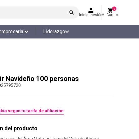
0
Iniciar sesión
Mi Carrito
empresarial
Liderazgo
ir Navideño 100 personas
025795720
bia segun tu tarifa de afiliación
n del producto
mpresas del Área Metropolitana del Valle de Aburrá