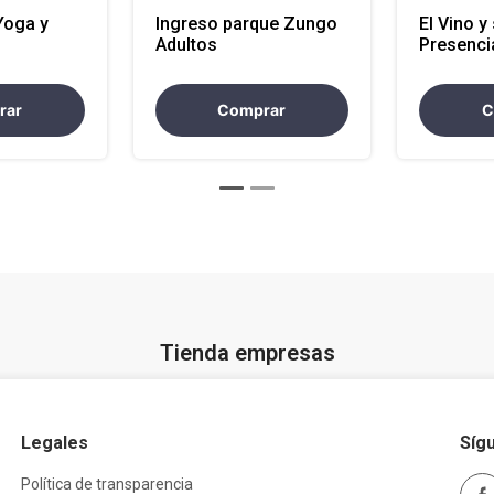
Yoga y
Ingreso parque Zungo
El Vino y
Adultos
Presenci
r 8 horas
rar
Comprar
C
Tienda empresas
Legales
Síg
Política de transparencia