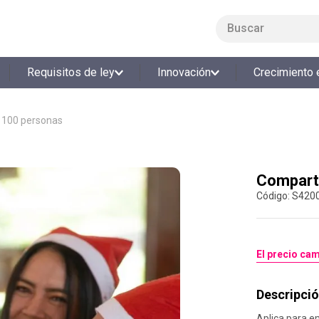
Buscar
LO MÁS BUSCADO
Requisitos de ley
Innovación
Crecimiento 
1
.
smart fit
2
.
tiquetera
 100 personas
3
.
cine
4
.
cocina
Compart
5
.
tiqueteras
:
S420
6
.
bolos
7
.
torneo bolos
8
.
talleres creativos
El precio cam
9
.
refrigerio
Descripció
10
.
liderazgo
Aplica para e