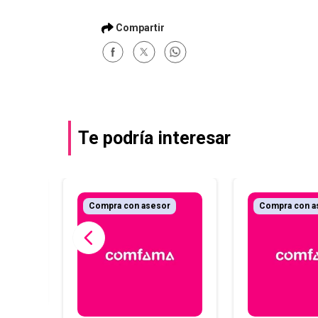
Te podría interesar
Compra con asesor
Compra con a
 La