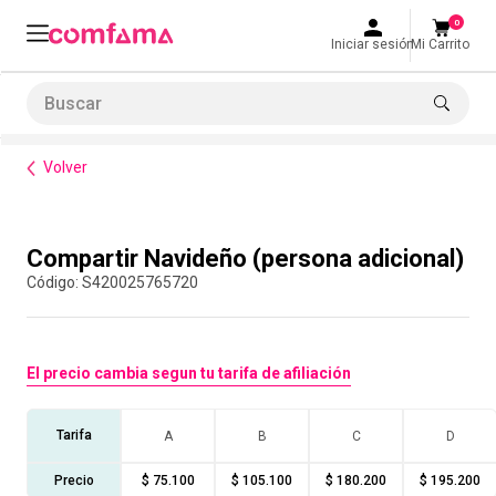
0
Iniciar sesión
Mi Carrito
Buscar
Bienestar
Parques y recreación
Compartir Navideño (persona adicional)
LO MÁS BUSCADO
Volver
1
.
smart fit
2
.
tiquetera
Compra con asesor
Compartir Navideño (persona adicional)
3
.
cine
:
S420025765720
4
.
cocina
5
.
bolos
El precio cambia segun tu tarifa de afiliación
6
.
tiqueteras
7
.
talleres creativos
Tarifa
A
B
C
D
8
.
salon
Precio
$ 75.100
$ 105.100
$ 180.200
$ 195.200
9
.
refrigerio