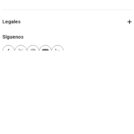
Legales
Síguenos
Medios de pago
Comfama es un sitio seguro