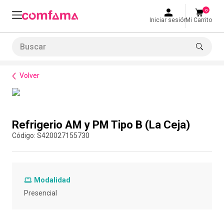
0
Iniciar sesión
Mi Carrito
Buscar
Bienestar
Alimentación
Refrigerio AM y PM Tipo B (La Ceja)
LO MÁS BUSCADO
Volver
1
.
smart fit
2
.
cine
Compra con asesor
3
.
tiquetera
Refrigerio AM y PM Tipo B (La Ceja)
4
.
bolos
:
S420027155730
5
.
cocina
6
.
tiqueteras
Modalidad
7
.
refrigerio
Presencial
8
.
torneo bolos
9
.
talleres creativos