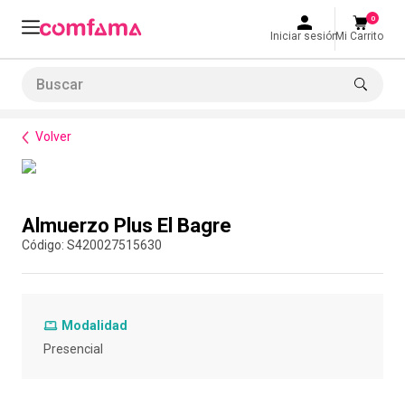
0
Iniciar sesión
Mi Carrito
Buscar
Bienestar
Alimentación
Almuerzo Plus El Bagre
LO MÁS BUSCADO
Volver
1
.
smart fit
2
.
tiquetera
Compra con asesor
3
.
cine
Almuerzo Plus El Bagre
4
.
cocina
:
S420027515630
5
.
tiqueteras
6
.
bolos
Modalidad
7
.
torneo bolos
Presencial
8
.
talleres creativos
9
.
refrigerio