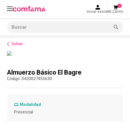
0
Iniciar sesión
Mi Carrito
Buscar
Bienestar
Alimentación
Almuerzo Básico El Bagre
LO MÁS BUSCADO
Volver
1
.
smart fit
2
.
tiquetera
Compra con asesor
3
.
cine
Almuerzo Básico El Bagre
4
.
cocina
:
S420027455630
5
.
bolos
6
.
tiqueteras
Modalidad
7
.
talleres creativos
Presencial
8
.
salon
9
.
refrigerio