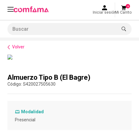
0
Iniciar sesión
Mi Carrito
Buscar
Bienestar
Alimentación
Almuerzo Tipo B (El Bagre)
LO MÁS BUSCADO
Volver
1
.
smart fit
2
.
tiquetera
Compra con asesor
3
.
cine
Almuerzo Tipo B (El Bagre)
4
.
cocina
:
S420027505630
5
.
tiqueteras
6
.
bolos
Modalidad
7
.
torneo bolos
Presencial
8
.
talleres creativos
9
.
refrigerio