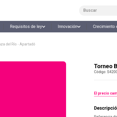
Buscar
LO MÁS BUSCADO
Requisitos de ley
Innovación
Crecimiento 
1
.
smart fit
2
.
tiquetera
aza del Río - Apartadó
3
.
cine
4
.
cocina
Torneo B
5
.
bolos
:
S420
6
.
tiqueteras
7
.
talleres creativos
8
.
salon
El precio cam
9
.
refrigerio
Descripció
10
.
retiro laboral
Referencia di