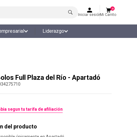
0
Iniciar sesión
Mi Carrito
empresarial
Liderazgo
olos Full Plaza del Río - Apartadó
034275710
bia segun tu tarifa de afiliación
n del producto
sponible únicamente en Apartadó