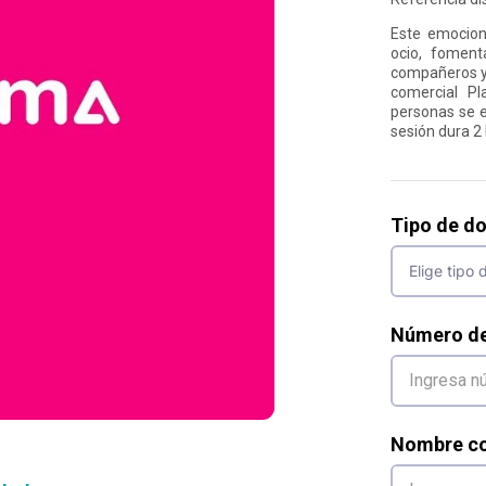
Este emociona
ocio, fomenta
compañeros y 
comercial P
personas se e
sesión dura 2
Tipo de d
Número d
Nombre co