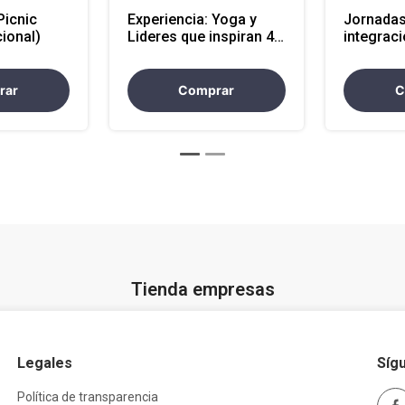
Picnic
Experiencia: Yoga y
Jornadas
ional)
Lideres que inspiran 4
integraci
horas
persona
rar
Comprar
C
Tienda empresas
Legales
Síg
Política de transparencia