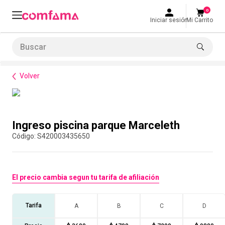
0
Iniciar sesión
Mi Carrito
Buscar
Bienestar
Parques y recreación
Ingreso piscina parque Marceleth
LO MÁS BUSCADO
Volver
1
.
smart fit
2
.
tiquetera
Compra con asesor
3
.
cine
Ingreso piscina parque Marceleth
4
.
cocina
:
S420003435650
5
.
tiqueteras
6
.
bolos
El precio cambia segun tu tarifa de afiliación
7
.
torneo bolos
8
.
talleres creativos
Tarifa
A
B
C
D
9
.
refrigerio