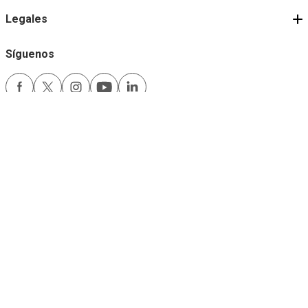
Legales
Síguenos
Medios de pago
Comfama es un sitio seguro
Este sitio funciona mejor con las últimas versiones de Microsoft Edge,