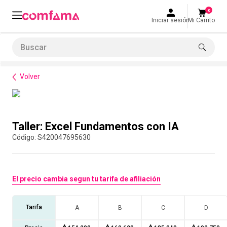
0
Iniciar sesión
Mi Carrito
Buscar
Formación de habilidades
Ofimática
Taller: Excel Fundamentos con IA
LO MÁS BUSCADO
Volver
1
.
smart fit
2
.
tiquetera
Compra con asesor
3
.
cine
Taller: Excel Fundamentos con IA
4
.
cocina
:
S420047695630
5
.
tiqueteras
6
.
bolos
El precio cambia segun tu tarifa de afiliación
7
.
torneo bolos
8
.
talleres creativos
Tarifa
A
B
C
D
9
.
refrigerio