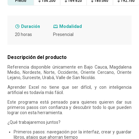
Precio
$ 154.200
$ 169.620
$ 185.040
$ 192.750
10
.
liderazgo
Duración
Modalidad
20 horas
Presencial
Descripción del producto
Referencia disponible únicamente en Bajo Cauca, Magdalena
Medio, Nordeste, Norte, Occidente, Oriente Cercano, Oriente
Lejano, Suroeste, Urabá, Valle de San Nicolás.
Aprender Excel no tiene que ser difícil, y con inteligencia
artificial es todavía más fácil.
Este programa está pensado para quienes quieren dar sus
primeros pasos con confianza y descubrir todo lo que pueden
lograr con esta herramienta.
¿Qué trabajaremos juntos?
Primeros pasos: navegación por la interfaz, crear y guardar
libros, atajos que ahorran tiempo