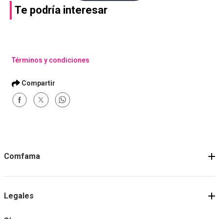
Te podría interesar
Compra con asesor
Compra con asesor
Día de sol Hotel La
Kanaloa dia de viaje
Ardilla
Comprar
Comprar
Términos y condiciones