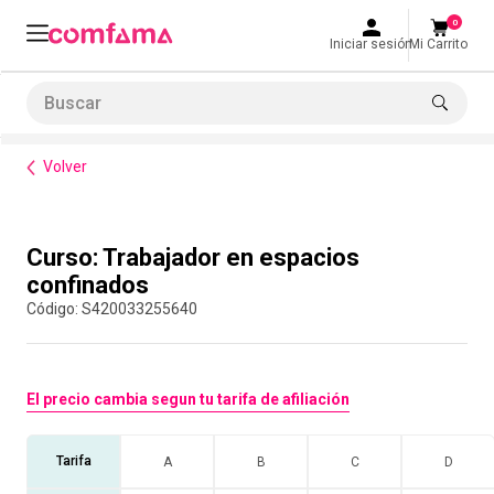
0
Iniciar sesión
Mi Carrito
Buscar
Normatividad
Normatividades del Trabajo
Curso: Trabajador en espacios confinados
LO MÁS BUSCADO
Volver
1
.
smart fit
2
.
cine
Compra con asesor
Curso: Trabajador en espacios
3
.
tiquetera
confinados
4
.
bolos
:
S420033255640
5
.
cocina
6
.
tiqueteras
El precio cambia segun tu tarifa de afiliación
7
.
refrigerio
8
.
torneo bolos
Tarifa
A
B
C
D
9
.
talleres creativos