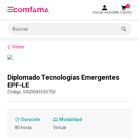
0
Iniciar sesión
Mi Carrito
Buscar
Formación de habilidades
Rutas de formación empresarial
Diplomado Tecnologías Emergent
LO MÁS BUSCADO
Volver
1
.
smart fit
2
.
tiquetera
Compra con asesor
3
.
cine
Diplomado Tecnologías Emergentes
4
.
cocina
EPF-LE
:
S420045555750
5
.
bolos
6
.
tiqueteras
7
.
talleres creativos
Duración
Modalidad
8
.
salon
80 horas
Virtual
9
.
refrigerio