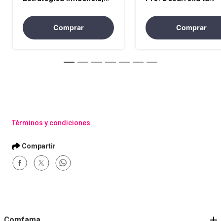
Colaboración y
Agilidad de Aprendiz
Resultados a través del
Conquista el Cambio
Diálogo Asertivo EPF-LE
EPF-LE
Comprar
Comprar
Términos y condiciones
Comfama