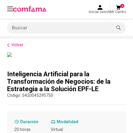
0
Iniciar sesión
Mi Carrito
Buscar
Formación de habilidades
Rutas de formación empresarial
Inteligencia Artificial para la Transformación de Negocios: de la Estrategia a la Solución EPF-LE
LO MÁS BUSCADO
Volver
1
.
smart fit
2
.
tiquetera
Compra con asesor
3
.
cine
Inteligencia Artificial para la
4
.
cocina
Transformación de Negocios: de la
Estrategia a la Solución EPF-LE
5
.
tiqueteras
:
S420045295750
6
.
bolos
7
.
torneo bolos
8
.
talleres creativos
Duración
Modalidad
20 horas
Virtual
9
.
refrigerio