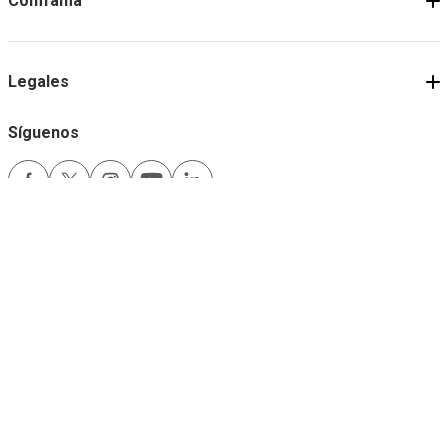
Comfama
Legales
Síguenos
Medios de pago
Comfama es un sitio seguro