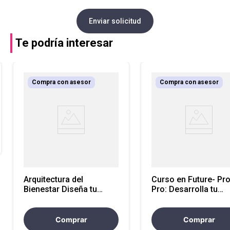
Enviar solicitud
Te podría interesar
Compra con asesor
Compra con asesor
Arquitectura del
Curso en Future- Pr
Bienestar Diseña tu
Pro: Desarrolla tu
Sistema de Energía para
Agilidad de Aprendiz
un Rendimiento
Conquista el Cambio
Sostenible EPF-LE
EPF-LE
Comprar
Comprar