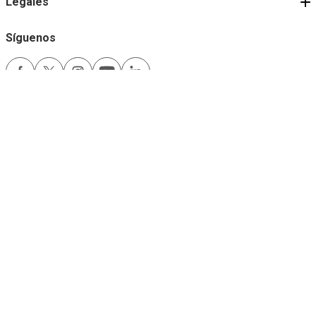
Legales
Síguenos
Medios de pago
Comfama es un sitio seguro
Este sitio funciona mejor con las últimas versiones de Microsoft Edge,
Google Chrome y Firefox.