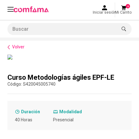
0
Iniciar sesión
Mi Carrito
Buscar
Formación de habilidades
Rutas de formación empresarial
Curso Metodologías ágile
LO MÁS BUSCADO
Volver
1
.
smart fit
2
.
cine
Compra con asesor
3
.
tiquetera
Curso Metodologías ágiles EPF-LE
4
.
bolos
:
S420045005740
5
.
cocina
6
.
tiqueteras
Duración
Modalidad
7
.
refrigerio
40 Horas
Presencial
8
.
torneo bolos
9
.
talleres creativos