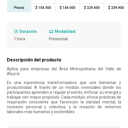
Precio
$ 104.300
$ 146.000
$ 229.400
$ 239.900
10
.
liderazgo
Duración
Modalidad
1 hora
Presencial
Descripción del producto
Aplica para empresas del Área Metropolitana del Valle de
Aburrá
Es una experiencia transformadora que une bienestar y
productividad. A través de un módulo vivenciales donde los
participantes aprenden a regular el estrés, enfocar su energía y
trabajar con mayor propósito. Cada módulo ofrece prácticas de
respiración consciente que favorecen la claridad mental, la
conexión personal y colectiva, y la creación de entornos
laborales más humanos y sostenibles