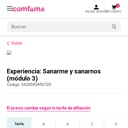
0
Iniciar sesión
Mi Carrito
Buscar
Bienestar
Parques y recreación
Experiencia: Sanarme y sanarnos (módulo 3)
LO MÁS BUSCADO
Volver
1
.
smart fit
2
.
tiquetera
Compra con asesor
3
.
cine
Experiencia: Sanarme y sanarnos
4
.
cocina
(módulo 3)
:
S420043495720
5
.
tiqueteras
6
.
bolos
7
.
torneo bolos
El precio cambia segun tu tarifa de afiliación
8
.
talleres creativos
Tarifa
A
B
C
D
9
.
refrigerio