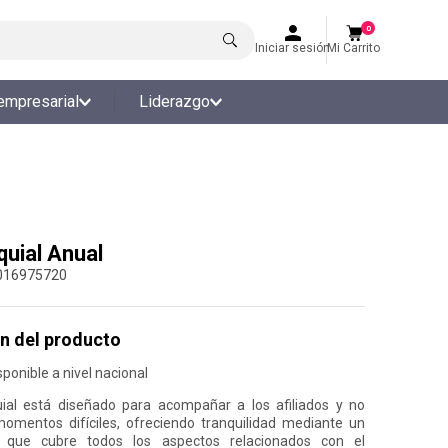
0
Iniciar sesión
Mi Carrito
empresarial
Liderazgo
quial Anual
016975720
n del producto
ponible a nivel nacional
uial está diseñado para acompañar a los afiliados y no
momentos difíciles, ofreciendo tranquilidad mediante un
l que cubre todos los aspectos relacionados con el