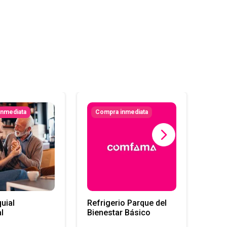
inmediata
Compra inmediata
Co
Ment
Pers
uial
Refrigerio Parque del
l
Bienestar Básico