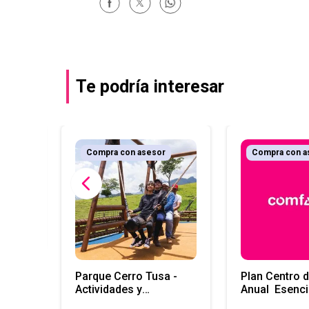
Te podría interesar
r
Compra con asesor
Compra con a
al
Parque Cerro Tusa -
Plan Centro d
Actividades y
Anual Esenci
experiencias