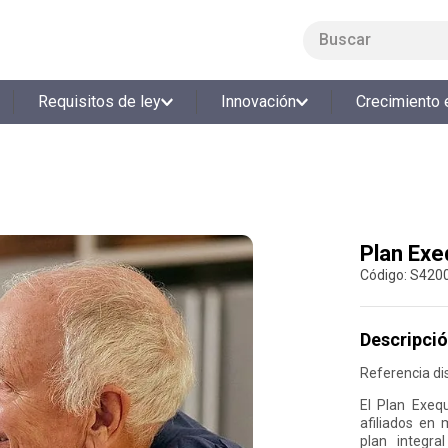
Buscar
LO MÁS BUSCADO
Requisitos de ley
Innovación
Crecimiento 
1
.
smart fit
2
.
cine
3
.
tiquetera
4
.
bolos
Plan Exe
5
.
cocina
:
S420
6
.
tiqueteras
7
.
refrigerio
Descripció
8
.
torneo bolos
Referencia dis
9
.
talleres creativos
El Plan Exeq
afiliados en 
10
.
retiro laboral
plan integra