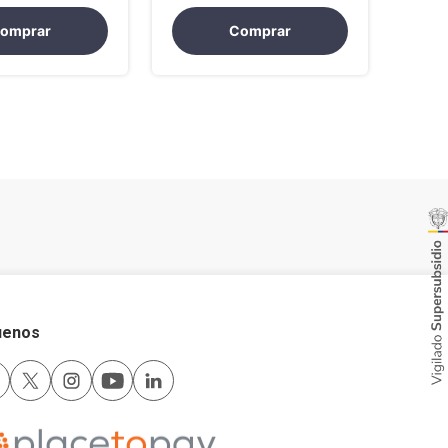
omprar
Comprar
uenos