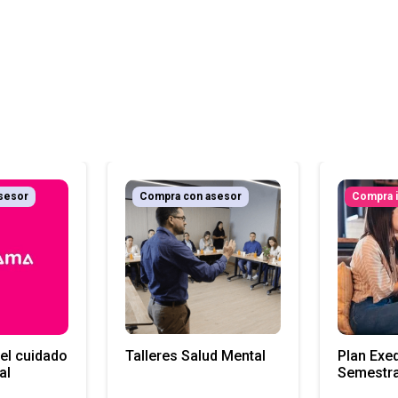
sesor
Compra con asesor
Compra 
el cuidado
Talleres Salud Mental
Plan Exeq
al
Semestra